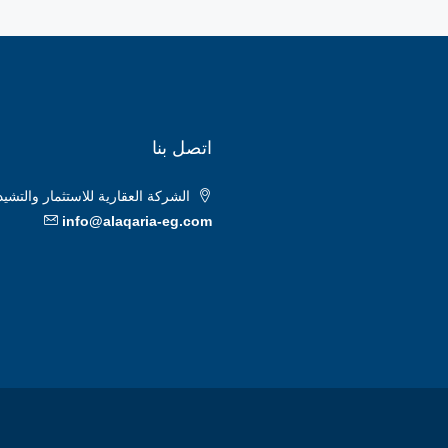
اتصل بنا
الشركة العقارية للاستثمار والتشيد والبناء، فيلا ٦٥، المحور المركزي، قسم
info@alaqaria-eg.com