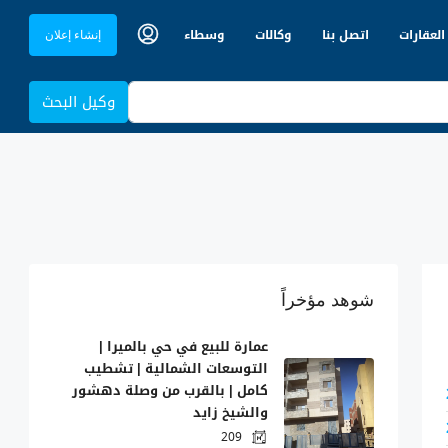
العقارات
اتصل بنا
وكالات
وسطاء
إنشاء إعلان
وكيل البحث
شوهد مؤخراً
عمارة للبيع في حي بالميرا |
التوسعات الشمالية | تشطيب
كامل | بالقرب من وصلة دهشور
والشيخ زايد
209