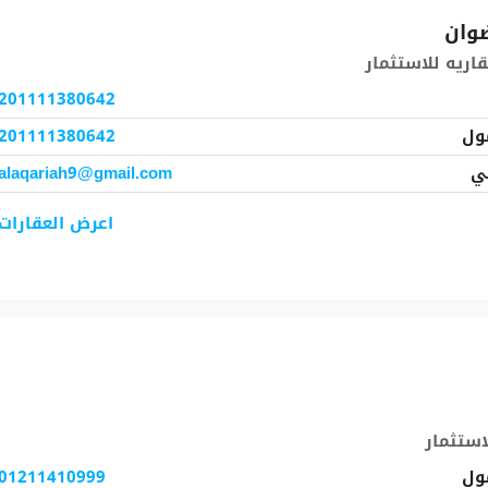
ضوان
قاريه للاستثمار
201111380642
ول
201111380642
ني
alaqariah9@gmail.com
اعرض العقارات
استثمار
ول
01211410999