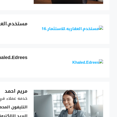
مستخدم.العقار
aled.Edrees
مريم احمد
خدمه عملاء
في
التليفون المحم
البريد الإلكترو