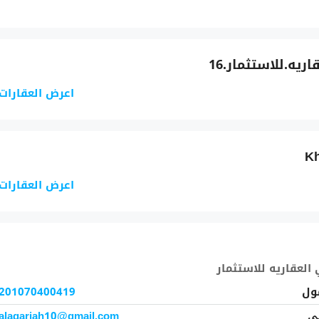
يه.للاستثمار.16
اعرض العقارات
Kh
اعرض العقارات
العقاريه للاستثمار
ول
201070400419
ني
alaqariah10@gmail.com