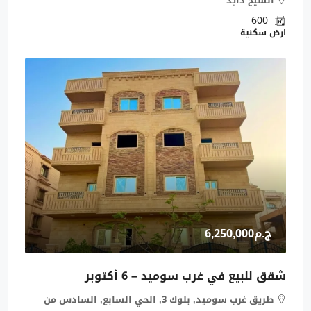
الشيخ ذايد
600
ارض سكنية
ج.م6,250,000
شقق للبيع في غرب سوميد – 6 أكتوبر
طريق غرب سوميد, بلوك 3, الحي السابع, السادس من