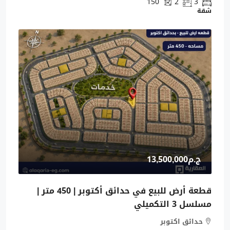
150
2
3
شقة
ج.م13,500,000
قطعة أرض للبيع في حدائق أكتوبر | 450 متر |
مسلسل 3 التكميلي
حدائق اكتوبر