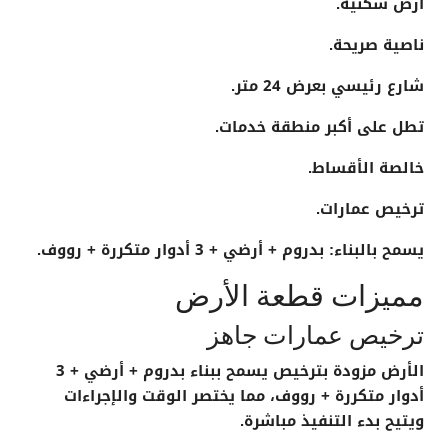
أرض سكنية.
ناصية صريحة.
شارع رئيسي بعرض
24 متر
.
تطل على أكبر منطقة خدمات.
خالصة الأقساط
.
ترخيص عمارات
.
يسمح بالبناء:
بدروم + أرضي + 3 أدوار متكررة + رووف
.
مميزات قطعة الأرض
ترخيص عمارات جاهز
الأرض مزودة بترخيص يسمح ببناء
بدروم + أرضي + 3
أدوار متكررة + رووف
، مما يختصر الوقت والإجراءات
ويتيح بدء التنفيذ مباشرة.