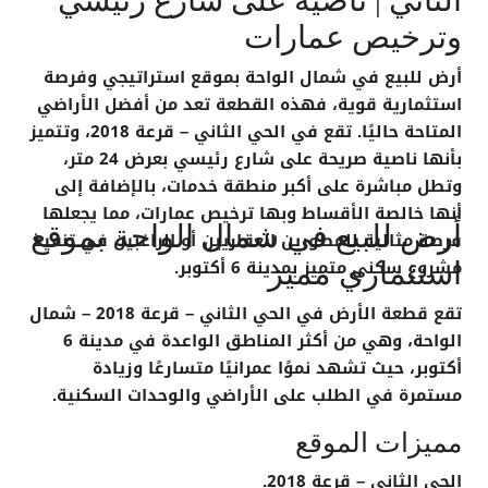
وترخيص عمارات
أرض للبيع في شمال الواحة
بموقع استراتيجي وفرصة
استثمارية قوية، فهذه القطعة تعد من أفضل الأراضي
المتاحة حاليًا. تقع في
الحي الثاني – قرعة 2018
، وتتميز
بأنها
ناصية صريحة
على
شارع رئيسي بعرض 24 متر
،
وتطل مباشرة على
أكبر منطقة خدمات
، بالإضافة إلى
أنها
خالصة الأقساط
وبها
ترخيص عمارات
، مما يجعلها
أرض للبيع في شمال الواحة بموقع
فرصة مثالية للمطورين العقاريين أو الراغبين في تنفيذ
مشروع سكني متميز بمدينة 6 أكتوبر.
استثماري مميز
تقع قطعة الأرض في
الحي الثاني – قرعة 2018 – شمال
الواحة
، وهي من أكثر المناطق الواعدة في مدينة 6
أكتوبر، حيث تشهد نموًا عمرانيًا متسارعًا وزيادة
مستمرة في الطلب على الأراضي والوحدات السكنية.
مميزات الموقع
الحي الثاني – قرعة 2018.