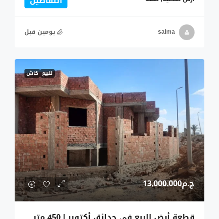
التفاصيل
salma
‏يومين قبل
للبيع
كاش
ج.م13,000,000
قطعة أرض للبيع في حدائق أكتوبر | 450 متر