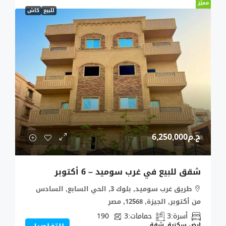
مميّز
للبيع
كاش
ج.م6,250,000
شقق للبيع في غرب سوميد – 6 أكتوبر
طريق غرب سوميد, بلوك 3, الحي السابع, السادس
من أكتوبر, الجيزة, 12568, مصر
أسرة:
3
حمامات:
3
190
ارض سكنية, شقة