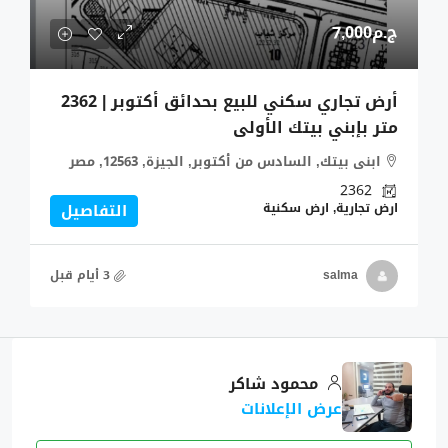
ج.م7,000
أرض تجاري سكني للبيع بحدائق أكتوبر | 2362
متر بإبني بيتك الأولى
ابنى بيتك, السادس من أكتوبر, الجيزة, 12563, مصر
2362
ارض تجارية, ارض سكنية
التفاصيل
salma
محمود شاكر
عرض الإعلانات