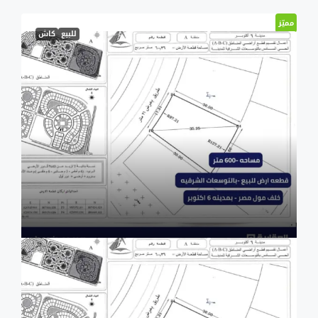
مميّز
للبيع
كاش