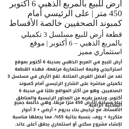
أرض للبيع بالمربع الذهبي 6 أكتوبر
450 متر | على الرئيسي أمام
كمبوند الصحفيين خالصة الأقساط
قطعة أرض للبيع مسلسل 3 تكميلي
بالمربع الذهبي – 6 أكتوبر | موقع
استثماري مميز
أرض للبيع في المربع الذهبي بمدينة 6 أكتوبر
بموقع
استراتيجي وقيمة استثمارية مرتفعة، فهذه القطعة
تعد من أفضل الفرص المتاحة. تقع الأرض في
مسلسل 3
تكميلي
مباشرة على الشارع الرئيسي أمام
كمبوند
الصحفيين
، وهو من أكثر المواقع طلبًا في مدينة 6
أكتوبر، ويتميز بقربه من المحاور الرئيسية والمناطق
تبلغ مساحة الأرض
450 مترًا مربعًا
، وهي
خالصة جميع
السكنية الراقية.
الأقساط
، مع
ترخيص بناء بدروم + أرضي + 3 أدوار
متكررة + روف
، بنسبة بنائية
55%
، مما يجعلها مناسبة
لإنشاء مشروع سكني أو استثماري يحقق أعلى عائد.