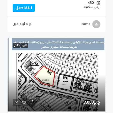
450
ارض سكنية
التفاصيل
salma
للبيع
كاش
ج.م7,000