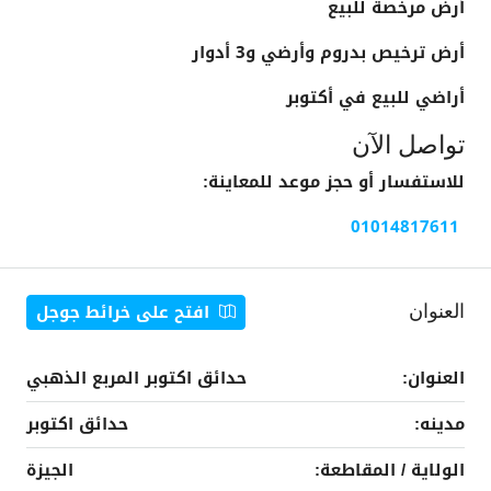
أرض مرخصة للبيع
أرض ترخيص بدروم وأرضي و3 أدوار
أراضي للبيع في أكتوبر
تواصل الآن
للاستفسار أو حجز موعد للمعاينة:
01014817611
افتح على خرائط جوجل
العنوان
العنوان:
حدائق اكتوبر المربع الذهبي
مدينه:
حدائق اكتوبر
الولاية / المقاطعة:
الجيزة