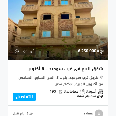
ج.م6,250,000
شقق للبيع في غرب سوميد – 6 أكتوبر
طريق غرب سوميد, بلوك 3, الحي السابع, السادس
من أكتوبر, الجيزة, 12568, مصر
أسرة:
3
حمامات:
3
190
ارض سكنية, شقة
التفاصيل
salma