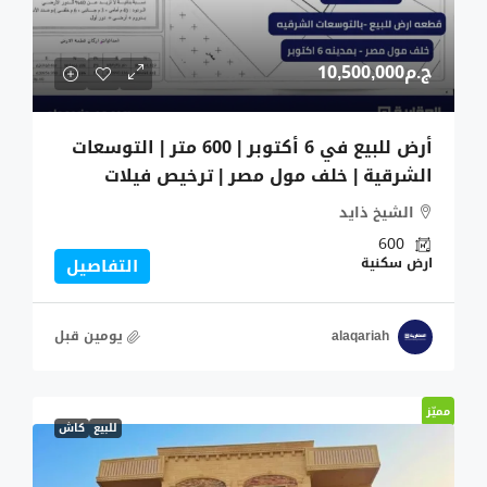
ج.م10,500,000
أرض للبيع في 6 أكتوبر | 600 متر | التوسعات
الشرقية | خلف مول مصر | ترخيص فيلات
الشيخ ذايد
600
ارض سكنية
التفاصيل
alaqariah
‏يومين قبل
مميّز
للبيع
كاش