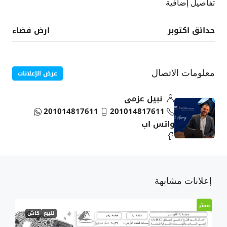
تفاصيل إضافية
حدائق اكتوبر
ارض فضاء
عرض الإعلانات
معلومات الاتصال
نبيل عزمى
201014817611
201014817611
واتس اب
إعلانات مشابهة
مميّز
للبيع
كاش