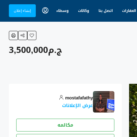
العقارات
اتصل بنا
وكالات
وسطاء
إنشاء إعلان
ج.م3,500,000
mostafafathy
عرض الإعلانات
مكالمه