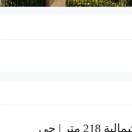
شقة للبيع بالتوسعات الشمالية 218 متر | حي