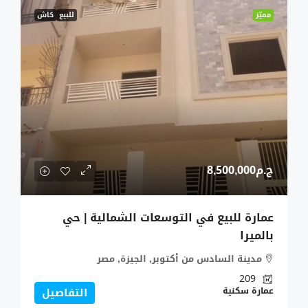
مميّز
للبيع
كاش
ج.م8,500,000
عمارة للبيع في التوسعات الشمالية | حي
بالميرا
مدينة السادس من أكتوبر, الجيزة, مصر
209
عمارة سكنية
التفاصيل