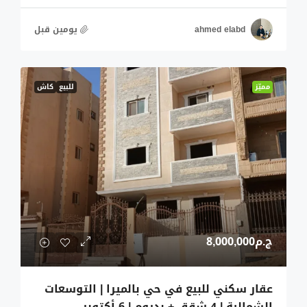
ahmed elabd
‏يومين قبل
مميّز
للبيع
كاش
ج.م8,000,000
عقار سكني للبيع في حي بالميرا | التوسعات
الشمالية | 4 شقق + بدروم | 6 أكتوبر