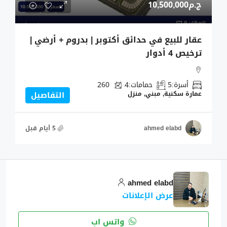
ج.م10,500,000
عقار للبيع في حدائق أكتوبر | بدروم + أرضي |
ترخيص 4 أدوار
أسرة:
5
حمامات:
4
260
عمارة سكنية, مبني, منزل
التفاصيل
ahmed elabd
ahmed elabd
عرض الإعلانات
واتس اب