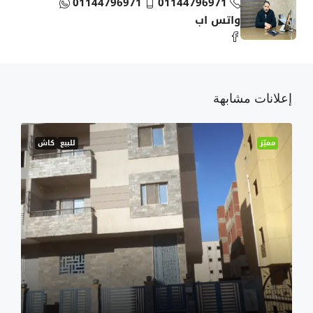
01144796971
01144796971
واتس اب
إعلانات مشابهة
مميّز
للبيع
كاش