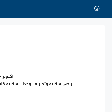
اكتوبر -
اراضى سكنيه وتجاريه - وحدات سكنيه كاش