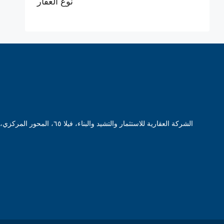
نوع العقار
الشركة العقارية للاستثمار والتشيد والبناء، فيلا ٦٥، المحور المركزي، قسم أول 6 أكتوبر، الجيزة 12563