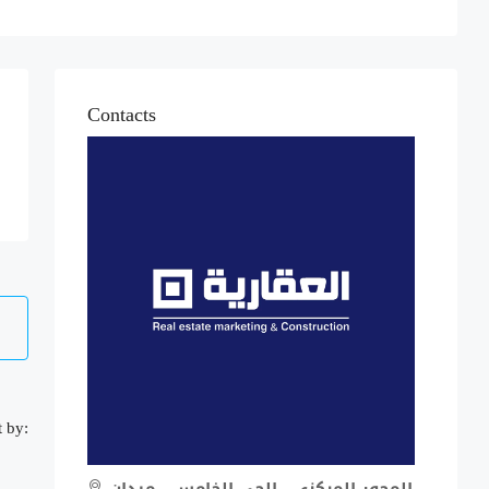
Contacts
t by:
المحور المركزى - الحى الخامس - ميدان