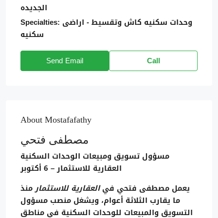
الجديده
وحدات سكنيه كاش وتقسيط - اراضى
Specialties:
سكنيه
Send Email
Call
About Mostafafathy
مصطفى فتحي
مسؤول تسويق ومبيعات الوحدات السكنية
العقارية للاستثمار – 6 أكتوبر
يعمل مصطفى فتحي في
العقارية للاستثمار
منذ
ما يقارب الثلاثة أعوام، ويشغل منصب
مسؤول
التسويق والمبيعات للوحدات السكنية
في مناطق