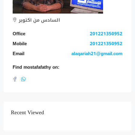
السادس من اكتوبر
Office
201221350952
Mobile
201221350952
Email
alaqariah21@gmail.com
Find mostafafathy on:
Recent Viewed