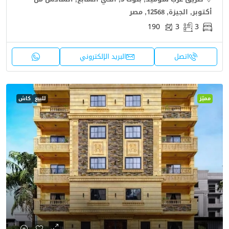
أكتوبر, الجيزة, 12568, مصر
190
3
3
اتصل
البريد الإلكتروني
مميّز
للبيع
كاش