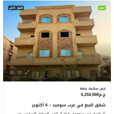
مميّز
للبيع
كاش
ارض سكنية, شقة
ج.م6,250,000
شقق للبيع في غرب سوميد – 6 أكتوبر
طريق غرب سوميد, بلوك 3, الحي السابع, السادس من