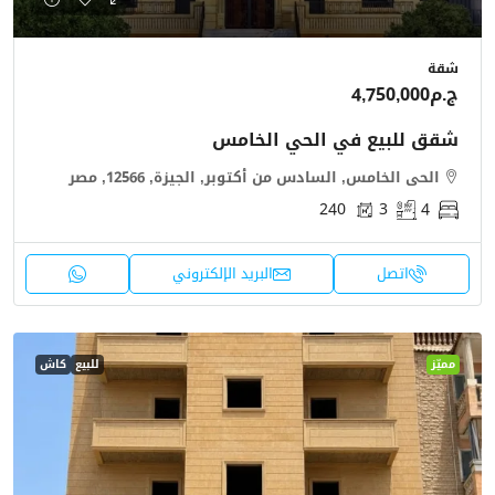
شقة
ج.م4,750,000
شقق للبيع في الحي الخامس
الحى الخامس, السادس من أكتوبر, الجيزة, 12566, مصر
240
3
4
اتصل
البريد الإلكتروني
مميّز
للبيع
كاش