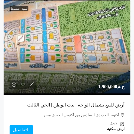
للبيع
تقسيط
ج.م1,900,000
أرض للبيع بشمال الواحة | بيت الوطن | الحي الثالث
أكتوبر الجديدة, السادس من أكتوبر, الجيزة, مصر
480
ارض سكنية
التفاصيل