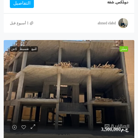
دوبلكس, شقة
التفاصيل
ahmed elabd
مميّز
للبيع
تقسيط
كاش
ج.م3,500,000