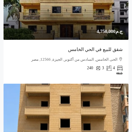
ج.م4,750,000
شقق للبيع في الحي الخامس
الحى الخامس, السادس من أكتوبر, الجيزة, 12566, مصر
240
3
4
شقة