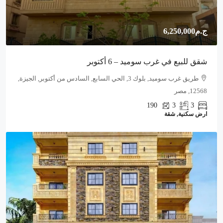
ج.م6,250,000
شقق للبيع في غرب سوميد – 6 أكتوبر
طريق غرب سوميد, بلوك 3, الحي السابع, السادس من أكتوبر, الجيزة,
12568, مصر
190
3
3
ارض سكنية, شقة