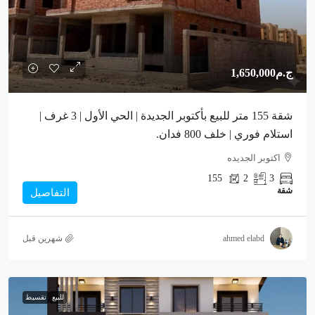
ج.م1,650,000
شقة 155 متر للبيع بأكتوبر الجديدة | الحي الأول | 3 غرف |
استلام فوري | خلف 800 فدان.
اكتوبر الجديده
155
2
3
شقة
التفاصيل
ahmed elabd
‏شهرين قبل
للبيع
تقسيط