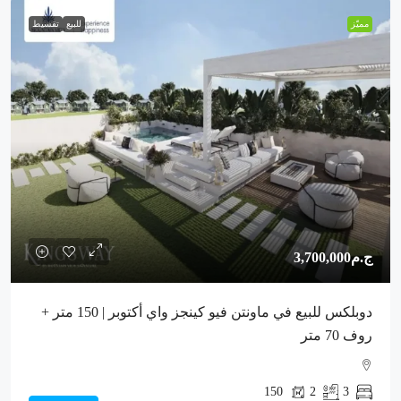
مميّز
للبيع
تقسيط
ج.م3,700,000
دوبلكس للبيع في ماونتن فيو كينجز واي أكتوبر | 150 متر +
روف 70 متر
150
2
3