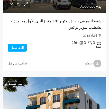
ج.م3,500,000
شقة للبيع في حدائق أكتوبر 220 متر | الحي الأول مجاورة 2
تشطيب سوبر لوكس
احياء 2018
220
3
3
شقة
التفاصيل
salma
‏أسبوعين قبل
للبيع
تقسيط