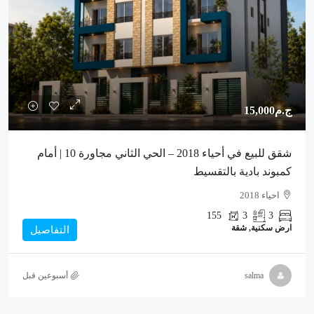
ج.م15,000
شقق للبيع في أحياء 2018 – الحي الثاني مجاورة 10 | أمام
كمبوند بادية بالتقسيط
احياء 2018
155
3
3
ارض سكنية, شقة
التفاصيل
salma
‏أسبوعين قبل