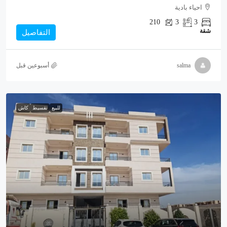
احياء بادية
210
3
3
شقة
التفاصيل
salma
‏أسبوعين قبل
للبيع
تقسيط
كاش