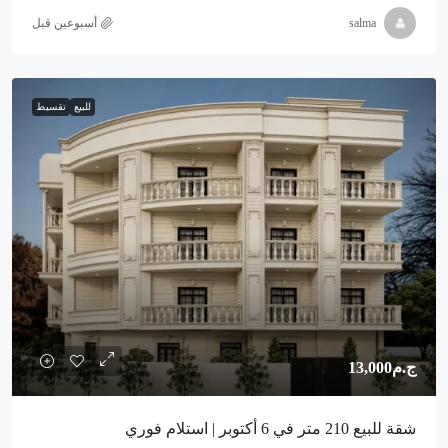
salma
‏أسبوعين قبل
للبيع
تقسيط
ج.م13,000
شقة للبيع 210 متر في 6 أكتوبر | استلام فوري