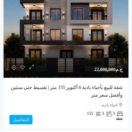
ج.م22,000,000
شقة للبيع بأحياء بادية 6 أكتوبر 155 متر | تقسيط حتى سنتين
وأفضل سعر متر
احياء باديه
155
3
3
شقة
التفاصيل