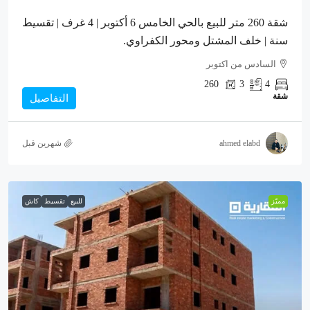
شقة 260 متر للبيع بالحي الخامس 6 أكتوبر | 4 غرف | تقسيط
سنة | خلف المشتل ومحور الكفراوي.
السادس من اكتوبر
260
3
4
شقة
التفاصيل
ahmed elabd
‏شهرين قبل
مميّز
للبيع
تقسيط
كاش