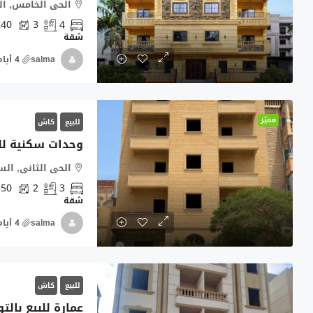
الحى الخامس, السادس
240
3
4
شقة
salma
مميّز
للبيع
كاش
وحدات سكنية للبيع 
الحى الثانى, السادس 
150
2
3
شقة
salma
للبيع
كاش
عمارة للبيع بال