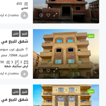
450
مبني
salma
للبيع
كاش
مميّز
شقق للبيع في غرب س
الجيزة, 12568, مصر
190
3
3
ارض سكنية, شقة
salma
مميّز
للبيع
كاش
شقق للبيع في 