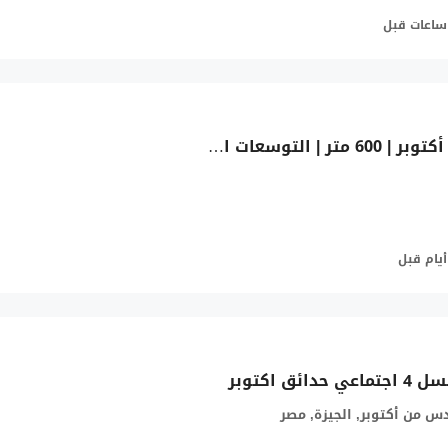
أرض للبيع في 6 أكتوبر | 600 متر | التوسعات الشرقية | خلف مول مصر | ترخيص فيلات
ئق اكتوبر