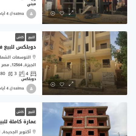
مبني
salma
للبيع
كاش
التوسعات الشمال
الجيزة, 12564, مصر
280
3
4
دوبلكس
salma
للبيع
كاش
عمارة كاملة للبي
أكتوبر الجديدة, 