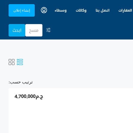
العقارات
اتصل بنا
وكالات
وسطاء
إنشاء إعلان
مسح
ابحث
ترتيب حسب:
ج.م4,700,000