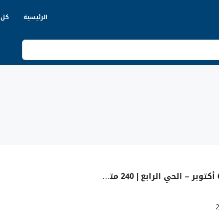
الرئيسية
كل 
شقة للبيع في 6 أكتوبر – الحي الرابع | 240 متر | بجوار مدرسة رويال إنترناشونال