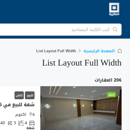
الصفحة الرئيسية
List Layout Full Width
List Layout Full Width
206 العقارات
مميّز
للبيع
كاش
6 اكتوبر
240
3
4
شقة