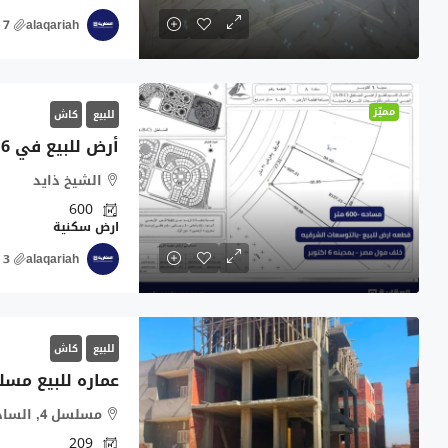
alaqariah
مميّز
للبيع
كاش
الشيخ ذايد
600
ارض سكنية
alaqariah
للبيع
كاش
عماره للبيع مسلسل 4 اجتماعي حدا
مسلسل 4, السادس من أكتوبر, الجيزة, مصر
209