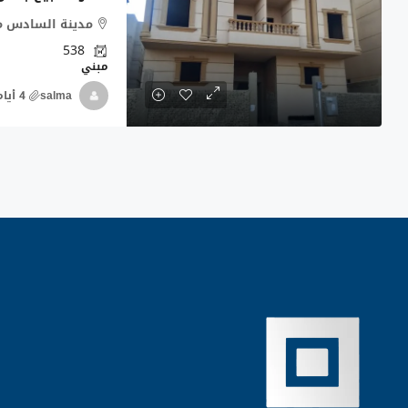
مدينة السادس من
538
مبني
salma