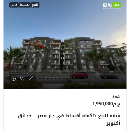
مميّز
للبيع
تقسيط
كاش
شقة
ج.م1,950,000
شقة للبيع بتكملة أقساط في دار مصر – حدائق
أكتوبر