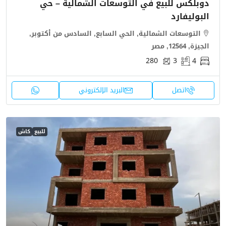
دوبلكس للبيع في التوسعات الشمالية – حي
البوليفارد
التوسعات الشمالية, الحي السابع, السادس من أكتوبر,
الجيزة, 12564, مصر
280
3
4
اتصل
البريد الإلكتروني
للبيع
كاش