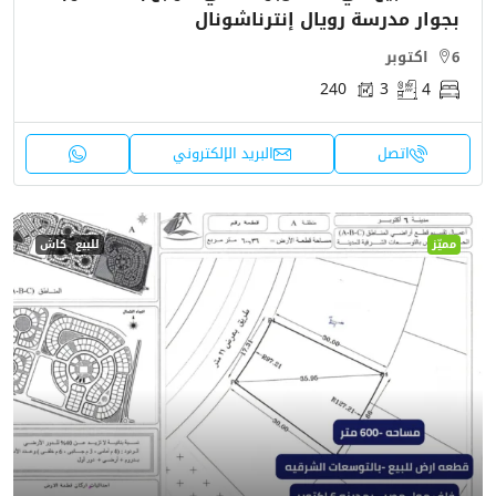
بجوار مدرسة رويال إنترناشونال
6 اكتوبر
240
3
4
اتصل
البريد الإلكتروني
مميّز
للبيع
كاش