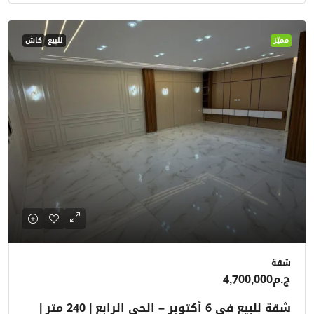
مميّز
للبيع
كاش
شقة
ج.م4,700,000
شقة للبيع في 6 أكتوبر – الحي الرابع | 240 متر |