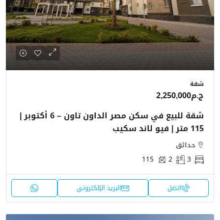
شقة
ج.م2,250,000
شقة للبيع في سكن مصر الداون تاون – 6 أكتوبر |
115 متر | فيو لاند سكيب
حدائق
115
2
3
اتصل
البريد الإلكتروني