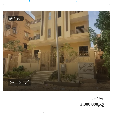
للبيع
كاش
دوبلكس
ج.م3,300,000