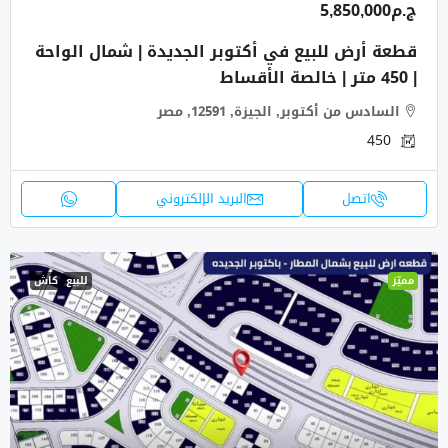
ج.م5,850,000
قطعة أرض للبيع في أكتوبر الجديدة | شمال الواحة
| 450 متر | خالصة الأقساط
السادس من أكتوبر, الجيزة, 12591, مصر
450
اتصل
البريد الإلكتروني
مميّز
للبيع
كاش