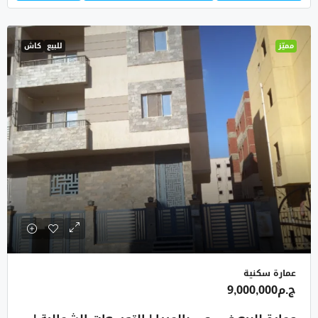
مميّز
للبيع
كاش
عمارة سكنية
ج.م9,000,000