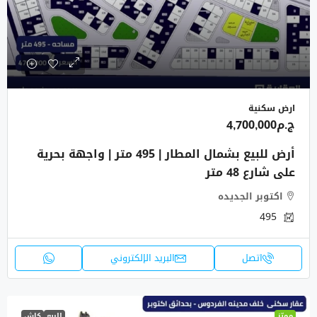
ارض سكنية
ج.م4,700,000
أرض للبيع بشمال المطار | 495 متر | واجهة بحرية
على شارع 48 متر
اكتوبر الجديده
495
اتصل
البريد الإلكتروني
مميّز
للبيع
كاش