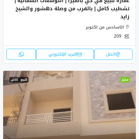
عمارة للبيع في حي بالميرا | التوسعات الشمالية |
تشطيب كامل | بالقرب من وصلة دهشور والشيخ
زايد
الاسادس من اكتوبر
209
اتصل
البريد الإلكتروني
مميّز
للبيع
كاش