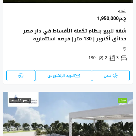
شقة
ج.م1,950,000
شقة للبيع بنظام تكملة الأقساط في دار مصر
حدائق أكتوبر | 130 متر | فرصة استثمارية
130
2
3
اتصل
البريد الإلكتروني
مميّز
للبيع
تقسيط