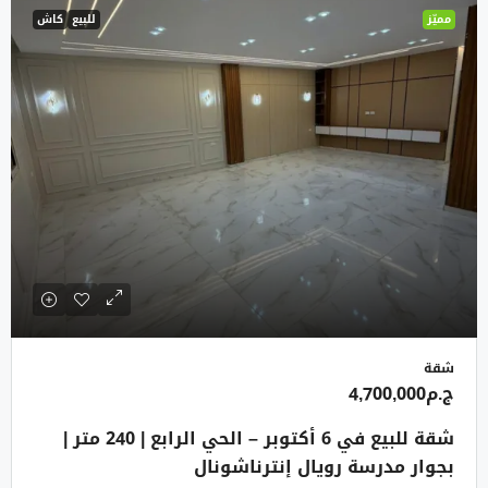
مميّز
للبيع
كاش
شقة
ج.م4,700,000
شقة للبيع في 6 أكتوبر – الحي الرابع | 240 متر |
بجوار مدرسة رويال إنترناشونال