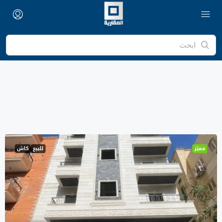
مميّز
للبيع
كاش