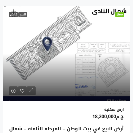
مميّز
للبيع
كاش
ارض سكنية
ج.م18,200,000
أرض للبيع في بيت الوطن – المرحلة الثامنة – شمال