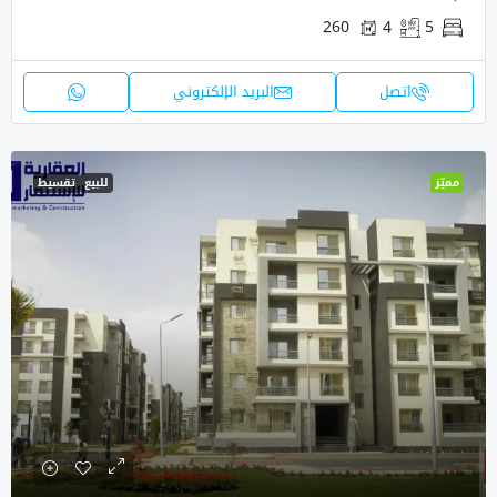
260
4
5
اتصل
البريد الإلكتروني
مميّز
للبيع
تقسيط