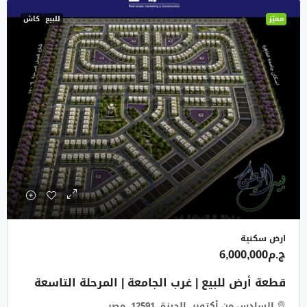
مميّز
للبيع
كاش
ارض سكنية
ج.م6,000,000
قطعة أرض للبيع | غرب الجامعة | المرحلة التاسعة
السادس من أكتوبر, الجيزة, 12591, مصر