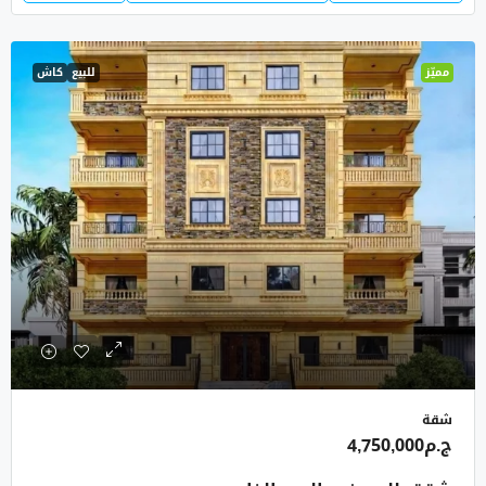
مميّز
للبيع
كاش
شقة
ج.م4,750,000