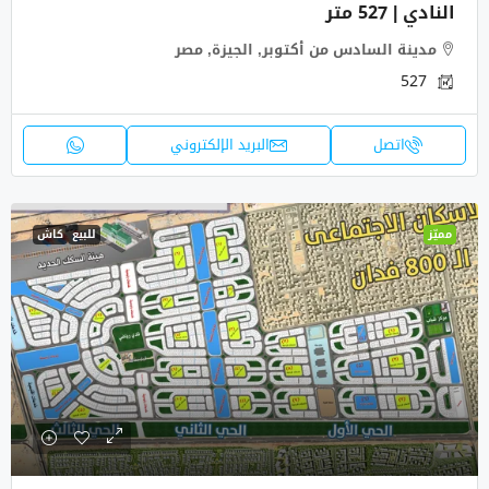
النادي | 527 متر
مدينة السادس من أكتوبر, الجيزة, مصر
527
اتصل
البريد الإلكتروني
مميّز
للبيع
كاش