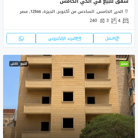
شقق للبيع في الحي الخامس
الحى الخامس, السادس من أكتوبر, الجيزة, 12566, مصر
240
3
4
اتصل
البريد الإلكتروني
مميّز
للبيع
كاش